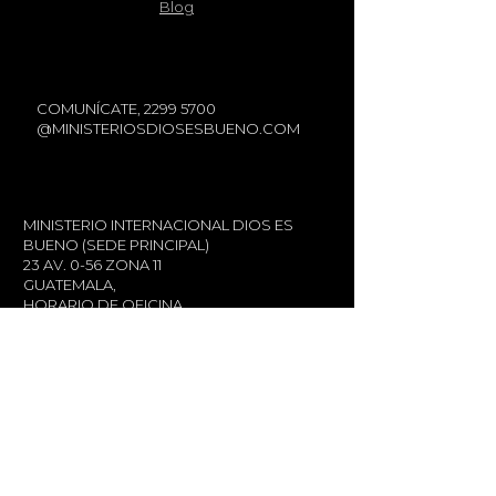
Blog
COMUNÍCATE,
2299 5700
@MINISTERIOSDIOSESBUENO.COM
MINISTERIO INTERNACIONAL DIOS ES
BUENO (SEDE PRINCIPAL)
23 AV. 0-56 ZONA 11
GUATEMALA,
HORARIO DE OFICINA
LUNES A VIERNES, EXCEPTO DÍAS
FESTIVOS
8:00 AM - 5:00 PM
Email
@MINISTERIODIOSESBUENO.COM